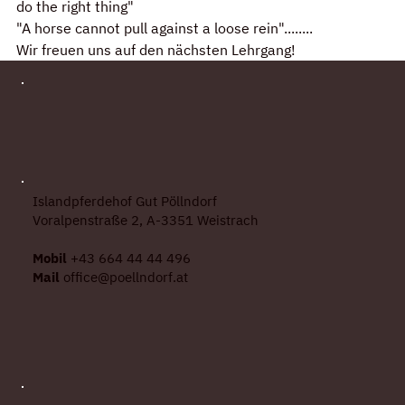
do the right thing"
"A horse cannot pull against a loose rein"........ 
Wir freuen uns auf den nächsten Lehrgang!
Islandpferdehof Gut Pöllndorf
Voralpenstraße 2, A-3351 Weistrach
Mobil
+43 664 44 44 496
Mail
office@poellndorf.at