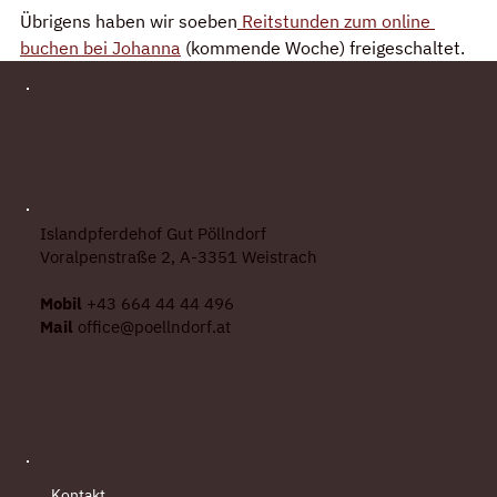
Übrigens haben wir soeben
 Reitstunden zum online 
buchen bei Johanna
 (kommende Woche) freigeschaltet.
Islandpferdehof Gut Pöllndorf
Voralpenstraße 2, A-3351 Weistrach
Mobil
+43 664 44 44 496
Mail
office@poellndorf.at
Kontakt