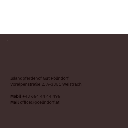
Islandpferdehof Gut Pöllndorf
Voralpenstraße 2, A-3351 Weistrach
Mobil
+43 664 44 44 496
Mail
office@poellndorf.at