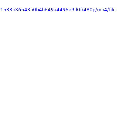
079f1533b36543b0b4b649a4495e9d0f/480p/mp4/file.