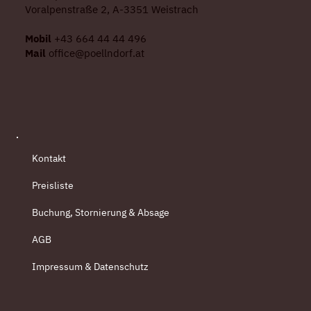
Voralpenstraße 2, A-3351 Weistrach
Mobil
+43 664 44 44 496
Mail
office@poellndorf.at
Kontakt
Preisliste
Buchung, Stornierung & Absage
AGB
Impressum & Datenschutz