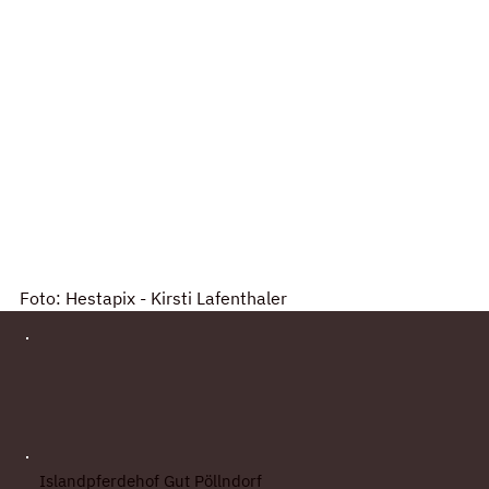
Foto: Hestapix - Kirsti Lafenthaler
Islandpferdehof Gut Pöllndorf