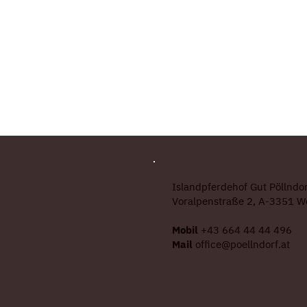
Islandpferdehof Gut Pöllndor
Voralpenstraße 2, A-3351 W
Mobil
+43 664 44 44 496
Mail
office@poellndorf.at