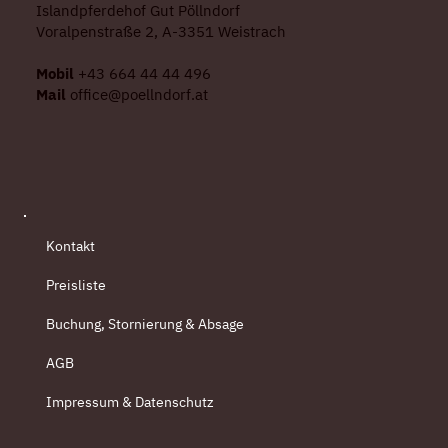
Islandpferdehof Gut Pöllndorf
Voralpenstraße 2, A-3351 Weistrach
Mobil
+43 664 44 44 496
Mail
office@poellndorf.at
Kontakt
Preisliste
Buchung, Stornierung & Absage
AGB
Impressum & Datenschutz