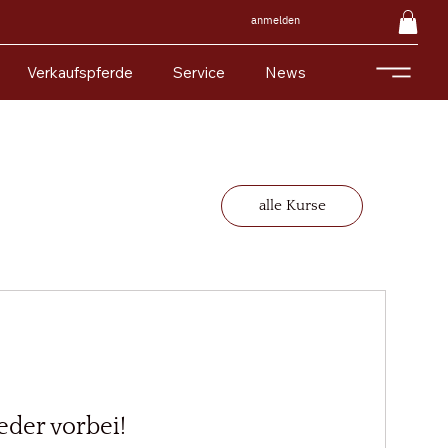
anmelden
Verkaufspferde
Service
News
alle Kurse
eder vorbei!