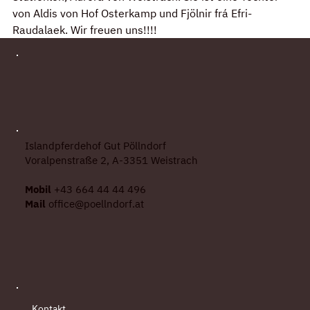
von Aldis von Hof Osterkamp und Fjölnir frá Efri-
Raudalaek. Wir freuen uns!!!!
Islandpferdehof Gut Pöllndorf
Voralpenstraße 2, A-3351 Weistrach
Mobil
+43 664 44 44 496
Mail
office@poellndorf.at
Kontakt