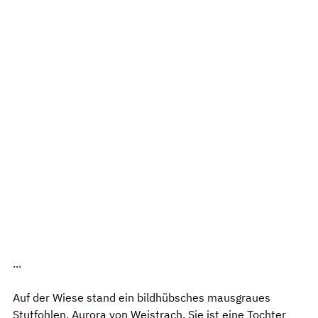
...
Auf der Wiese stand ein bildhübsches mausgraues 
Stutfohlen, Aurora von Weistrach. Sie ist eine Tochter 