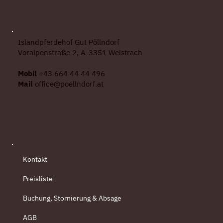
Islandpferdehof Gut Pöllndorf
Voralpenstraße 2, A-3351 Weistrach
Mobil
+43 664 44 44 496
Mail
office@poellndorf.at
Kontakt
Preisliste
Buchung, Stornierung & Absage
AGB