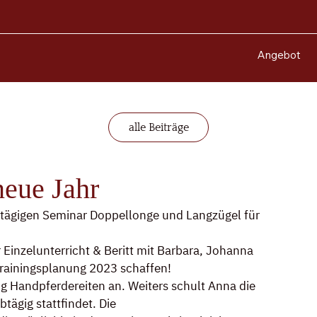
Angebot
alle Beiträge
 neue Jahr
ntägigen Seminar Doppellonge und Langzügel für 
r Einzelunterricht & Beritt mit Barbara, Johanna 
Trainingsplanung 2023 schaffen!
gig Handpferdereiten an. Weiters schult Anna die 
ägig stattfindet. Die 