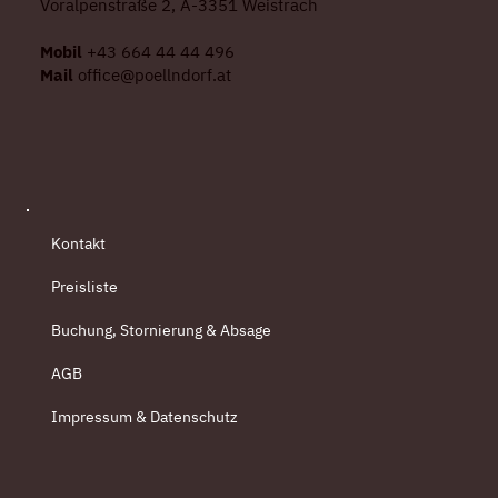
Voralpenstraße 2, A-3351 Weistrach
Mobil
+43 664 44 44 496
Mail
office@poellndorf.at
Kontakt
Preisliste
Buchung, Stornierung & Absage
AGB
Impressum & Datenschutz