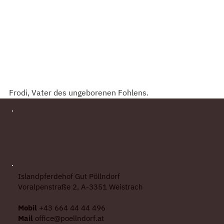
Frodi, Vater des ungeborenen Fohlens.
Islandpferdehof Gut Pöllndorf
Voralpenstraße 2, A-3351 Weistrach
Mobil
+43 664 44 44 496
Mail
office@poellndorf.at