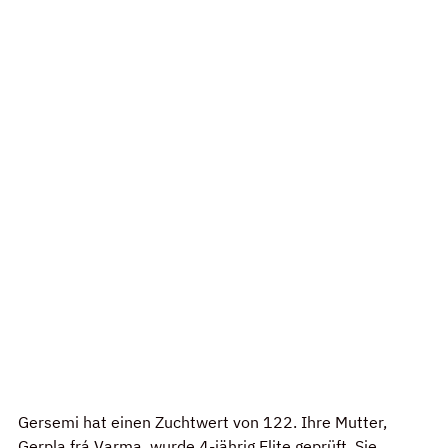
Gersemi hat einen Zuchtwert von 122. Ihre Mutter, 
Gerpla frá Varma, wurde 4-jährig Elite geprüft. Sie 