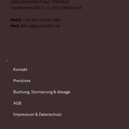
Islandpferdehof Gut Pöllndorf
Voralpenstraße 2, A-3351 Weistrach
Mobil
+43 664 44 44 496
Mail
office@poellndorf.at
Kontakt
Preisliste
Buchung, Stornierung & Absage
AGB
Impressum & Datenschutz