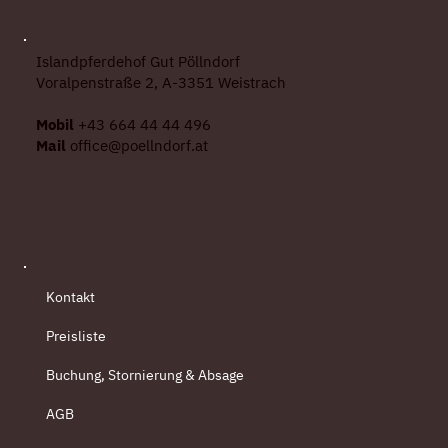
Islandpferdehof Gut Pöllndorf
Voralpenstraße 2, A-3351 Weistrach
Mobil
+43 664 44 44 496
Mail
office@poellndorf.at
Kontakt
Preisliste
Buchung, Stornierung & Absage
AGB