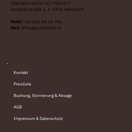
Islandpferdehof Gut Pöllndorf
Voralpenstraße 2, A-3351 Weistrach
Mobil
+43 664 44 44 496
Mail
office@poellndorf.at
Kontakt
Preisliste
Buchung, Stornierung & Absage
AGB
Impressum & Datenschutz