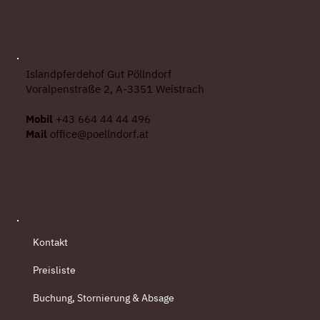
Islandpferdehof Gut Pöllndorf
Voralpenstraße 2, A-3351 Weistrach
Mobil
+43 664 44 44 496
Mail
office@poellndorf.at
Kontakt
Preisliste
Buchung, Stornierung & Absage