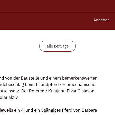
Angebot
alle Beiträge
and von der Baustelle und einem bemerkenswerten 
erdebeschlag beim Islandpferd - Biomechanische 
einsatz. Der Referent: Kristjann Elvar Gislason.
olar aktiv.
eweils ein 4-und ein 5gängiges Pferd von Barbara 