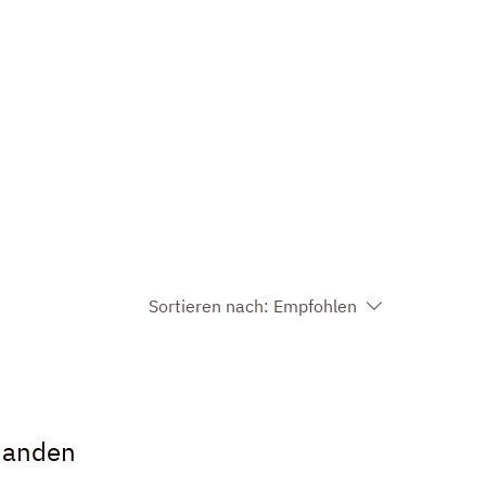
anmelden
Verkaufspferde
Service
News
Sortieren nach:
Empfohlen
handen