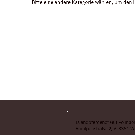
Bitte eine andere Kategorie wählen, um den 
Islandpferdehof Gut Pöllndor
Voralpenstraße 2, A-3351 W