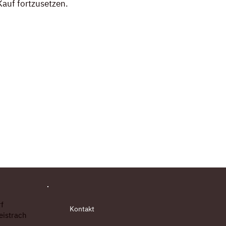
Kauf fortzusetzen.
f
Kontakt
eistrach