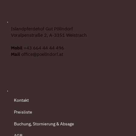
Islandpferdehof Gut Pöllndorf
Voralpenstraße 2, A-3351 Weistrach
Mobil
+43 664 44 44 496
Mail
office@poellndorf.at
Kontakt
Preisliste
Buchung, Stornierung & Absage
AGB